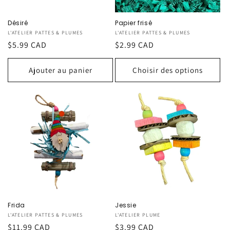
Désiré
Papier frisé
Fournisseur :
L'ATELIER PATTES & PLUMES
Fournisseur :
L'ATELIER PATTES & PLUMES
Prix
$5.99 CAD
Prix
$2.99 CAD
habituel
habituel
Ajouter au panier
Choisir des options
Frida
Jessie
Fournisseur :
L'ATELIER PATTES & PLUMES
Fournisseur :
L'ATELIER PLUME
Prix
$11.99 CAD
Prix
$3.99 CAD