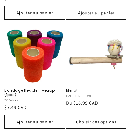
habituel
habituel
Ajouter au panier
Ajouter au panier
Bandage flexible - Vetrap
Merlot
(1pcs)
Fournisseur :
L'ATELIER PLUME
Fournisseur :
ZOO-MAX
Prix
Du $16.99 CAD
Prix
$7.49 CAD
habituel
habituel
Ajouter au panier
Choisir des options