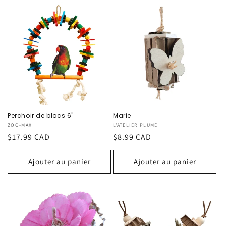
Perchoir de blocs 6"
Marie
Fournisseur :
ZOO-MAX
Fournisseur :
L'ATELIER PLUME
Prix
$17.99 CAD
Prix
$8.99 CAD
habituel
habituel
Ajouter au panier
Ajouter au panier