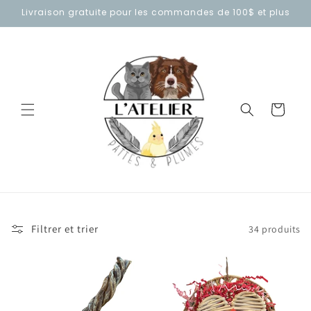
et
Livraison gratuite pour les commandes de 100$ et plus
passer
au
contenu
Panier
Filtrer et trier
34 produits