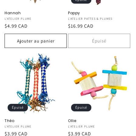
Hannah
Poppy
Fournisseur :
L'ATELIER PLUME
Fournisseur :
L'ATELIER PATTES & PLUMES
Prix
$4.99 CAD
Prix
$16.99 CAD
habituel
habituel
Ajouter au panier
Épuisé
Épuisé
Épuisé
Théo
Ollie
Fournisseur :
L'ATELIER PLUME
Fournisseur :
L'ATELIER PLUME
Prix
$3.99 CAD
Prix
$3.99 CAD