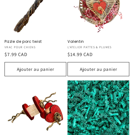
Pizzle de porc twist
Valentin
Fournisseur :
VRAC POUR CHIENS
Fournisseur :
L'ATELIER PATTES & PLUMES
Prix
$7.99 CAD
Prix
$14.99 CAD
habituel
habituel
Ajouter au panier
Ajouter au panier