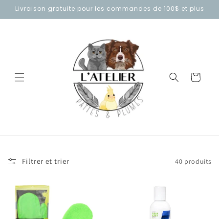
et
Livraison gratuite pour les commandes de 100$ et plus
passer
au
contenu
Panier
Filtrer et trier
40 produits