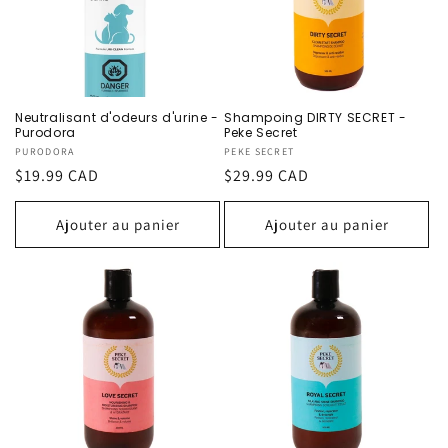
Neutralisant d'odeurs d'urine -
Shampoing DIRTY SECRET -
Purodora
Peke Secret
Fournisseur :
PURODORA
Fournisseur :
PEKE SECRET
Prix
$19.99 CAD
Prix
$29.99 CAD
habituel
habituel
Ajouter au panier
Ajouter au panier