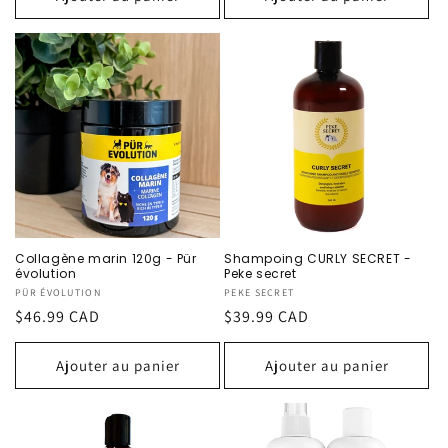
Collagène marin 120g - Pür
Shampoing CURLY SECRET -
évolution
Peke secret
Fournisseur :
PÜR ÉVOLUTION
Fournisseur :
PEKE SECRET
Prix
$46.99 CAD
Prix
$39.99 CAD
habituel
habituel
Ajouter au panier
Ajouter au panier