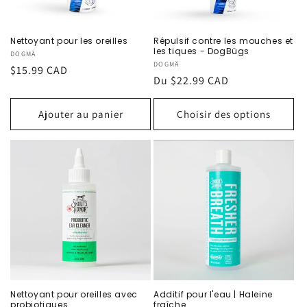
Nettoyant pour les oreilles
Répulsif contre les mouches et
les tiques - DogBügs
Fournisseur :
DOGMÄ
Fournisseur :
DOGMÄ
Prix
$15.99 CAD
Prix
Du $22.99 CAD
habituel
habituel
Ajouter au panier
Choisir des options
Nettoyant pour oreilles avec
Additif pour l'eau | Haleine
probiotiques
fraîche