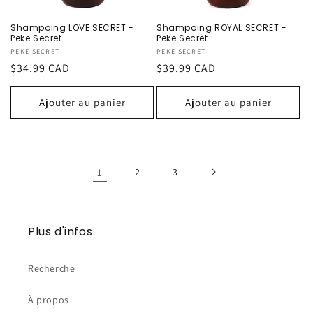
Shampoing LOVE SECRET -
Shampoing ROYAL SECRET -
Peke Secret
Peke Secret
Fournisseur :
PEKE SECRET
Fournisseur :
PEKE SECRET
Prix
$34.99 CAD
Prix
$39.99 CAD
habituel
habituel
Ajouter au panier
Ajouter au panier
1
2
3
Plus d'infos
Recherche
À propos