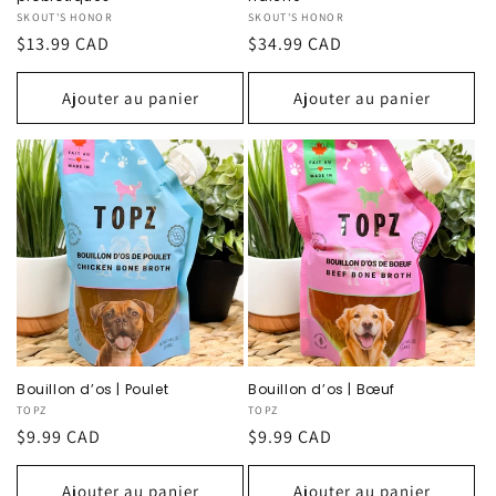
Fournisseur :
SKOUT'S HONOR
Fournisseur :
SKOUT'S HONOR
Prix
$13.99 CAD
Prix
$34.99 CAD
habituel
habituel
Ajouter au panier
Ajouter au panier
Bouillon d’os | Poulet
Bouillon d’os | Bœuf
Fournisseur :
TOPZ
Fournisseur :
TOPZ
Prix
$9.99 CAD
Prix
$9.99 CAD
habituel
habituel
Ajouter au panier
Ajouter au panier