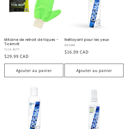
Mitaine de retrait de tiques -
Nettoyant pour les yeux
Tickmitt
Fournisseur :
DOGMÄ
Fournisseur :
TICK MITT
Prix
$16.99 CAD
Prix
$29.99 CAD
habituel
habituel
Ajouter au panier
Ajouter au panier