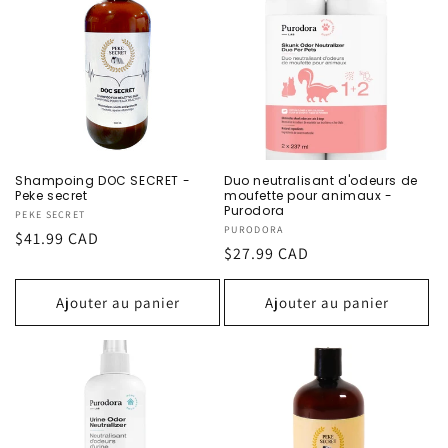
Shampoing DOC SECRET -
Duo neutralisant d'odeurs de
Peke secret
moufette pour animaux -
Purodora
Fournisseur :
PEKE SECRET
Fournisseur :
PURODORA
Prix
$41.99 CAD
Prix
$27.99 CAD
habituel
habituel
Ajouter au panier
Ajouter au panier