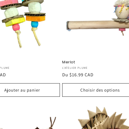
Merlot
seur :
Fournisseur :
 PLUME
L'ATELIER PLUME
CAD
Prix
Du $16.99 CAD
el
habituel
Ajouter au panier
Choisir des options