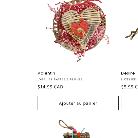
Valentin
Désiré
Fournisseur :
Fournis
L'ATELIER PATTES & PLUMES
L'ATELIER
Prix
$14.99 CAD
Prix
$5.99 
habituel
habitu
Ajouter au panier