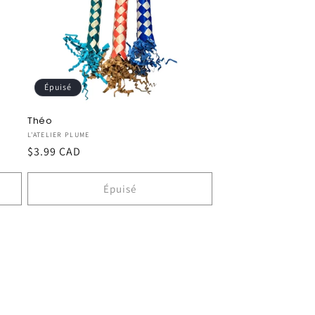
Épuisé
Théo
Fournisseur :
L'ATELIER PLUME
Prix
$3.99 CAD
habituel
Épuisé