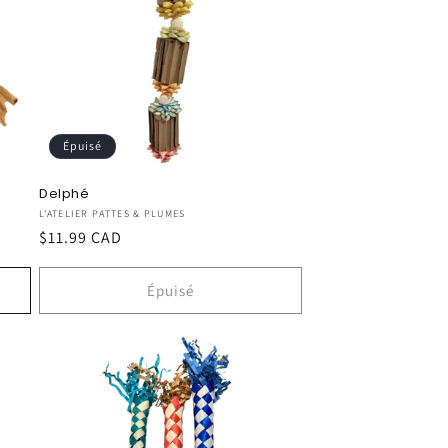
Épuisé
Delphé
Fournisseur :
L'ATELIER PATTES & PLUMES
Prix
$11.99 CAD
habituel
Épuisé