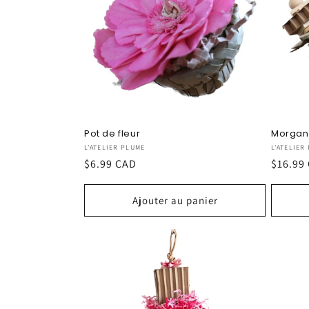
Pot de fleur
Morga
Fournisseur :
Fournis
L'ATELIER PLUME
L'ATELIER
Prix
$6.99 CAD
Prix
$16.99
habituel
habitu
Ajouter au panier