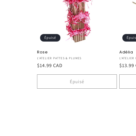
Épuisé
Épui
Rose
Adélia
Fournisseur :
Fournis
L'ATELIER PATTES & PLUMES
L'ATELIER
Prix
$14.99 CAD
Prix
$13.99
habituel
habitu
Épuisé