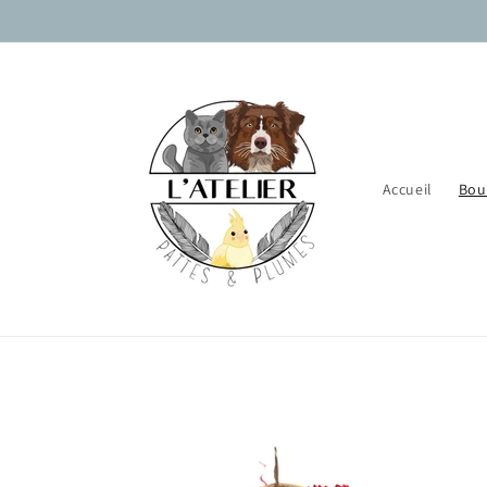
et
passer
au
contenu
Accueil
Bou