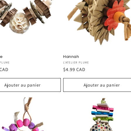
ne
Hannah
seur :
Fournisseur :
 PLUME
L'ATELIER PLUME
 CAD
Prix
$4.99 CAD
el
habituel
Ajouter au panier
Ajouter au panier