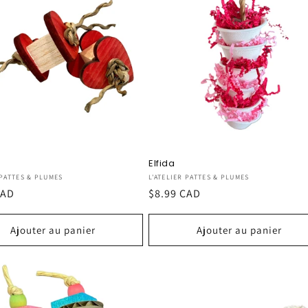
Elfida
seur :
Fournisseur :
 PATTES & PLUMES
L'ATELIER PATTES & PLUMES
CAD
Prix
$8.99 CAD
el
habituel
Ajouter au panier
Ajouter au panier