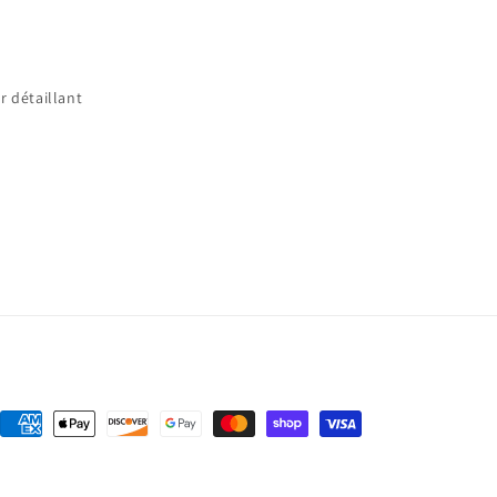
r détaillant
Moyens
de
paiement