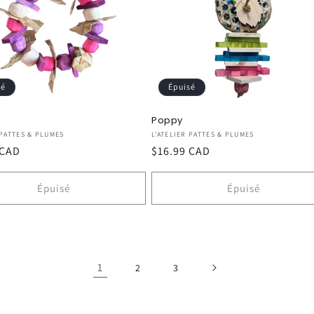
sé
Épuisé
Poppy
seur :
Fournisseur :
 PATTES & PLUMES
L'ATELIER PATTES & PLUMES
 CAD
Prix
$16.99 CAD
el
habituel
Épuisé
Épuisé
1
2
3