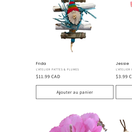
Frida
Jessie
Fournisseur :
Fournis
L'ATELIER PATTES & PLUMES
L'ATELIER
Prix
$11.99 CAD
Prix
$3.99 
habituel
habitu
Ajouter au panier